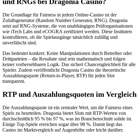
und RNGs bei Dragonia Casino?
Die Grundlage für Fairness in jedem Online-Casino ist der
Zufallsgenerator (Random Number Generator, RNG). Dragonia
setzt auf RNG-Systeme, die von unabhängigen Prüforganisationen
wie iTech Labs und eCOGRA zertifiziert werden. Diese Instituten
kontrollieren, ob die Spielausgänge tatsächlich zufällig und
unverfälscht sind.
Das bedeutet konkret: Keine Manipulationen durch Betreiber oder
Drittparteien – die Resultate sind rein mathematisch und folgen
keiner vorhersehbaren Logik. Das sichert Chancengleichheit für alle
Spieler. Zudem veröffentlicht Dragonia Casino die theoretische
Auszahlungsquote (Return-to-Player, RTP) für jeden Slot
transparent.
RTP und Auszahlungsquoten im Vergleich
Die Auszahlungsquote ist ein zentraler Wert, um die Fairness eines
Spiels zu beurteilen. Dragonia bietet Slots mit RTP-Werten von
durchschnittlich 95 % bis 97 %, was im Branchenschnitt solide ist.
Einige Top-Spiele erreichen sogar über 98 %. Damit liegt das
Casino im Marktvergleich auf Augenhöhe oder leicht darüber.