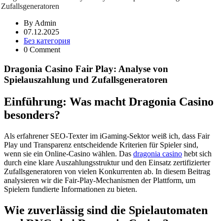
Zufallsgeneratoren
By
Admin
07.12.2025
Без категория
0 Comment
Dragonia Casino Fair Play: Analyse von
Spielauszahlung und Zufallsgeneratoren
Einführung: Was macht Dragonia Casino
besonders?
Als erfahrener SEO-Texter im iGaming-Sektor weiß ich, dass Fair
Play und Transparenz entscheidende Kriterien für Spieler sind,
wenn sie ein Online-Casino wählen. Das
dragonia casino
hebt sich
durch eine klare Auszahlungsstruktur und den Einsatz zertifizierter
Zufallsgeneratoren von vielen Konkurrenten ab. In diesem Beitrag
analysieren wir die Fair-Play-Mechanismen der Plattform, um
Spielern fundierte Informationen zu bieten.
Wie zuverlässig sind die Spielautomaten