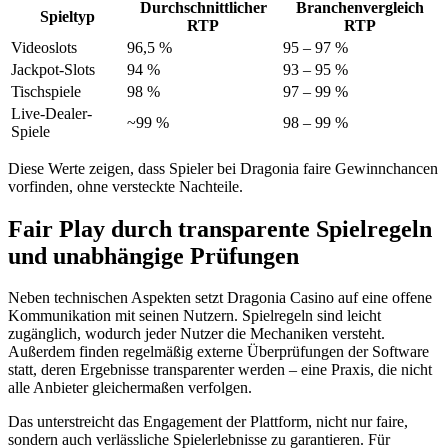
Durchschnittlicher
Branchenvergleich
Spieltyp
RTP
RTP
Videoslots
96,5 %
95 – 97 %
Jackpot-Slots
94 %
93 – 95 %
Tischspiele
98 %
97 – 99 %
Live-Dealer-
~99 %
98 – 99 %
Spiele
Diese Werte zeigen, dass Spieler bei Dragonia faire Gewinnchancen
vorfinden, ohne versteckte Nachteile.
Fair Play durch transparente Spielregeln
und unabhängige Prüfungen
Neben technischen Aspekten setzt Dragonia Casino auf eine offene
Kommunikation mit seinen Nutzern. Spielregeln sind leicht
zugänglich, wodurch jeder Nutzer die Mechaniken versteht.
Außerdem finden regelmäßig externe Überprüfungen der Software
statt, deren Ergebnisse transparenter werden – eine Praxis, die nicht
alle Anbieter gleichermaßen verfolgen.
Das unterstreicht das Engagement der Plattform, nicht nur faire,
sondern auch verlässliche Spielerlebnisse zu garantieren. Für