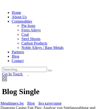
Home
About Us
Commodities
Pig Irons
Ferro Alloys
Coal
Steel Shoots
Carbon Products
Noble Alloys / Base Metals
Partners
Blog
Contact
Search
for:
Get In Touch
Blog Single
Metalimpex.bg
Blog
Без категория
Dragonia Casino Fair Play: Analyse von Spielauszahlung und