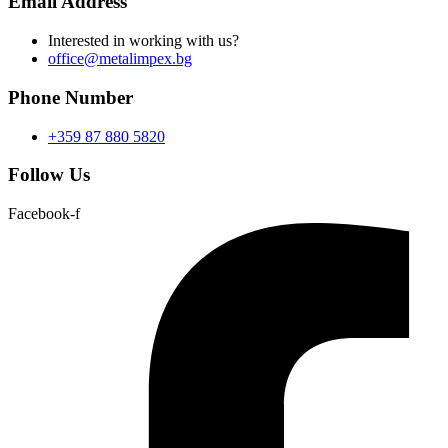
Email Address
Interested in working with us?
office@metalimpex.bg
Phone Number
+359 87 880 5820
Follow Us
Facebook-f