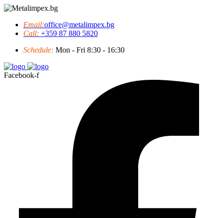
Email:
office@metalimpex.bg
Call:
+359 87 880 5820
Schedule:
Mon - Fri 8:30 - 16:30
Facebook-f