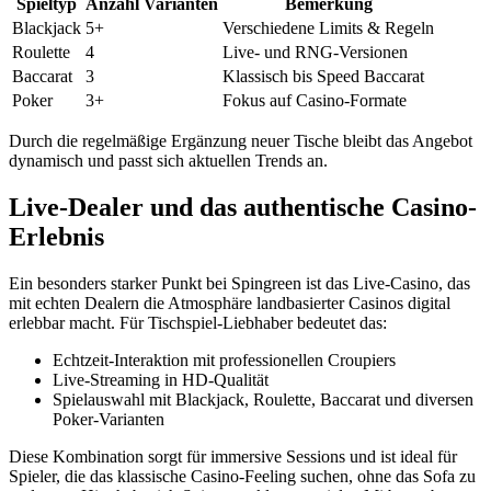
Spieltyp
Anzahl Varianten
Bemerkung
Blackjack
5+
Verschiedene Limits & Regeln
Roulette
4
Live- und RNG-Versionen
Baccarat
3
Klassisch bis Speed Baccarat
Poker
3+
Fokus auf Casino-Formate
Durch die regelmäßige Ergänzung neuer Tische bleibt das Angebot
dynamisch und passt sich aktuellen Trends an.
Live-Dealer und das authentische Casino-
Erlebnis
Ein besonders starker Punkt bei Spingreen ist das Live-Casino, das
mit echten Dealern die Atmosphäre landbasierter Casinos digital
erlebbar macht. Für Tischspiel-Liebhaber bedeutet das:
Echtzeit-Interaktion mit professionellen Croupiers
Live-Streaming in HD-Qualität
Spielauswahl mit Blackjack, Roulette, Baccarat und diversen
Poker-Varianten
Diese Kombination sorgt für immersive Sessions und ist ideal für
Spieler, die das klassische Casino-Feeling suchen, ohne das Sofa zu