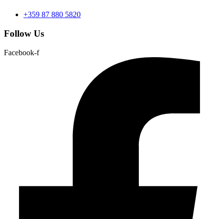
+359 87 880 5820
Follow Us
Facebook-f