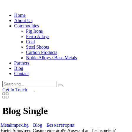
Home
About Us
Commodities
Pig Irons
Ferro Alloys
Coal
Steel Shoots
Carbon Products
Noble Alloys / Base Metals
Partners
Blog
Contact
Search
for:
Get In Touch
Blog Single
Metalimpex.bg
Blog
Без категория
Bietet Spingreen Casino eine große Auswahl an Tischspielen?