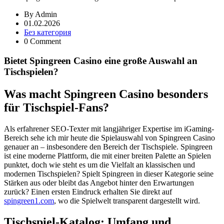
By
Admin
01.02.2026
Без категория
0 Comment
Bietet Spingreen Casino eine große Auswahl an
Tischspielen?
Was macht Spingreen Casino besonders
für Tischspiel-Fans?
Als erfahrener SEO-Texter mit langjähriger Expertise im iGaming-
Bereich sehe ich mir heute die Spielauswahl von Spingreen Casino
genauer an – insbesondere den Bereich der Tischspiele. Spingreen
ist eine moderne Plattform, die mit einer breiten Palette an Spielen
punktet, doch wie steht es um die Vielfalt an klassischen und
modernen Tischspielen? Spielt Spingreen in dieser Kategorie seine
Stärken aus oder bleibt das Angebot hinter den Erwartungen
zurück? Einen ersten Eindruck erhalten Sie direkt auf
spingreen1.com
, wo die Spielwelt transparent dargestellt wird.
Tischspiel-Katalog: Umfang und