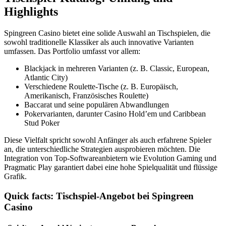
Highlights
Spingreen Casino bietet eine solide Auswahl an Tischspielen, die
sowohl traditionelle Klassiker als auch innovative Varianten
umfassen. Das Portfolio umfasst vor allem:
Blackjack in mehreren Varianten (z. B. Classic, European,
Atlantic City)
Verschiedene Roulette-Tische (z. B. Europäisch,
Amerikanisch, Französisches Roulette)
Baccarat und seine populären Abwandlungen
Pokervarianten, darunter Casino Hold’em und Caribbean
Stud Poker
Diese Vielfalt spricht sowohl Anfänger als auch erfahrene Spieler
an, die unterschiedliche Strategien ausprobieren möchten. Die
Integration von Top-Softwareanbietern wie Evolution Gaming und
Pragmatic Play garantiert dabei eine hohe Spielqualität und flüssige
Grafik.
Quick facts: Tischspiel-Angebot bei Spingreen
Casino