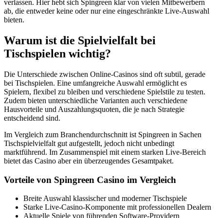
verlassen. Hier hebt sich Spingreen klar von vielen Mitbewerbern
ab, die entweder keine oder nur eine eingeschränkte Live-Auswahl
bieten.
Warum ist die Spielvielfalt bei
Tischspielen wichtig?
Die Unterschiede zwischen Online-Casinos sind oft subtil, gerade
bei Tischspielen. Eine umfangreiche Auswahl ermöglicht es
Spielern, flexibel zu bleiben und verschiedene Spielstile zu testen.
Zudem bieten unterschiedliche Varianten auch verschiedene
Hausvorteile und Auszahlungsquoten, die je nach Strategie
entscheidend sind.
Im Vergleich zum Branchendurchschnitt ist Spingreen in Sachen
Tischspielvielfalt gut aufgestellt, jedoch nicht unbedingt
marktführend. Im Zusammenspiel mit einem starken Live-Bereich
bietet das Casino aber ein überzeugendes Gesamtpaket.
Vorteile von Spingreen Casino im Vergleich
Breite Auswahl klassischer und moderner Tischspiele
Starke Live-Casino-Komponente mit professionellen Dealern
Aktuelle Spiele von führenden Software-Providern