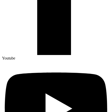
Youtube