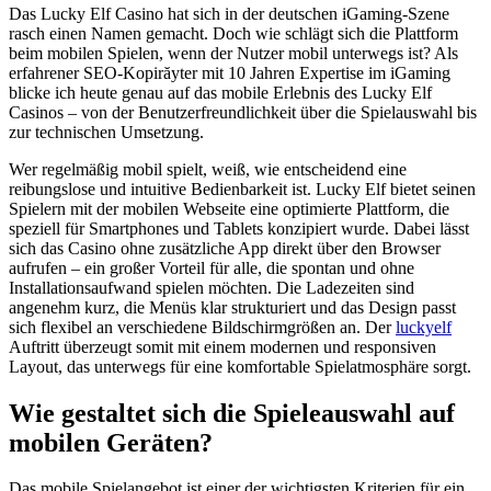
Das Lucky Elf Casino hat sich in der deutschen iGaming-Szene
rasch einen Namen gemacht. Doch wie schlägt sich die Plattform
beim mobilen Spielen, wenn der Nutzer mobil unterwegs ist? Als
erfahrener SEO-Kopirăyter mit 10 Jahren Expertise im iGaming
blicke ich heute genau auf das mobile Erlebnis des Lucky Elf
Casinos – von der Benutzerfreundlichkeit über die Spielauswahl bis
zur technischen Umsetzung.
Wer regelmäßig mobil spielt, weiß, wie entscheidend eine
reibungslose und intuitive Bedienbarkeit ist. Lucky Elf bietet seinen
Spielern mit der mobilen Webseite eine optimierte Plattform, die
speziell für Smartphones und Tablets konzipiert wurde. Dabei lässt
sich das Casino ohne zusätzliche App direkt über den Browser
aufrufen – ein großer Vorteil für alle, die spontan und ohne
Installationsaufwand spielen möchten. Die Ladezeiten sind
angenehm kurz, die Menüs klar strukturiert und das Design passt
sich flexibel an verschiedene Bildschirmgrößen an. Der
luckyelf
Auftritt überzeugt somit mit einem modernen und responsiven
Layout, das unterwegs für eine komfortable Spielatmosphäre sorgt.
Wie gestaltet sich die Spieleauswahl auf
mobilen Geräten?
Das mobile Spielangebot ist einer der wichtigsten Kriterien für ein