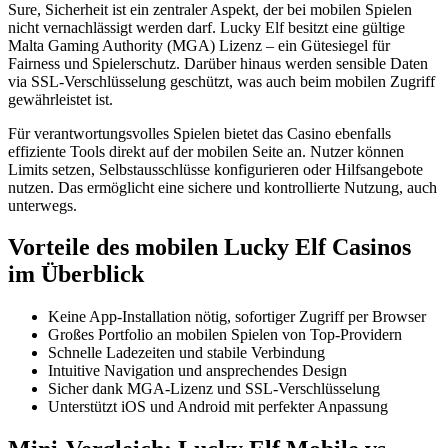
Sure, Sicherheit ist ein zentraler Aspekt, der bei mobilen Spielen
nicht vernachlässigt werden darf. Lucky Elf besitzt eine gültige
Malta Gaming Authority (MGA) Lizenz – ein Gütesiegel für
Fairness und Spielerschutz. Darüber hinaus werden sensible Daten
via SSL-Verschlüsselung geschützt, was auch beim mobilen Zugriff
gewährleistet ist.
Für verantwortungsvolles Spielen bietet das Casino ebenfalls
effiziente Tools direkt auf der mobilen Seite an. Nutzer können
Limits setzen, Selbstausschlüsse konfigurieren oder Hilfsangebote
nutzen. Das ermöglicht eine sichere und kontrollierte Nutzung, auch
unterwegs.
Vorteile des mobilen Lucky Elf Casinos
im Überblick
Keine App-Installation nötig, sofortiger Zugriff per Browser
Großes Portfolio an mobilen Spielen von Top-Providern
Schnelle Ladezeiten und stabile Verbindung
Intuitive Navigation und ansprechendes Design
Sicher dank MGA-Lizenz und SSL-Verschlüsselung
Unterstützt iOS und Android mit perfekter Anpassung